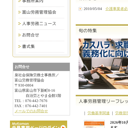
2010/05/04
介護事業者必
お問合せ
泉社会保険労務士事務所／
富山労務管理協会
〒930-0804
富山県富山市下新町8-16
自治労とやま会館1階
TEL：076-442-7676
FAX：076-442-7401
メールでのお問合せ
｜
労働基準関連
｜
労務管
2026年
ます