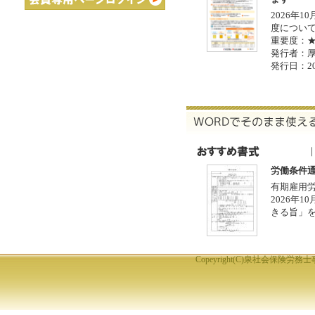
2026年
度につい
重要度：
発行者：
発行日：20
労働条件通
有期雇用
2026年
きる旨」
Copeyright(C)泉社会保険労務士